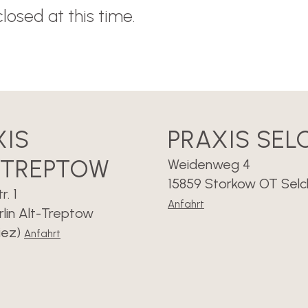
losed at this time.
ion 7, Mit offenen Augen
XIS
PRAXIS SE
-TREPTOW
Weidenweg 4
15859 Storkow OT Sel
. 1
Anfahrt
rlin Alt-Treptow
iez)
Anfahrt