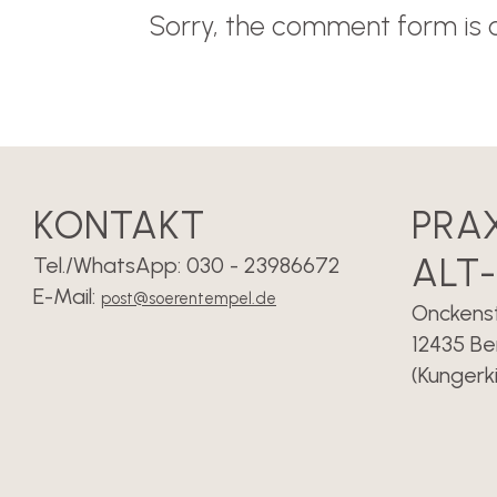
Sorry, the comment form is c
Meditat
3.00€
KONTAKT
PRA
ALT
Tel./WhatsApp: 030 - 23986672
E-Mail:
post@soerentempel.de
Onckenstr
12435 Be
(Kungerk