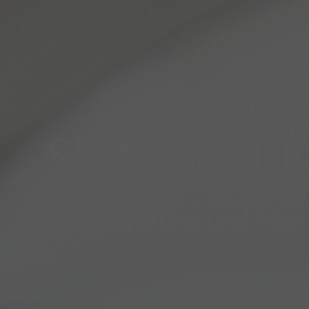
SÖREN T
Paarberatung und Paar